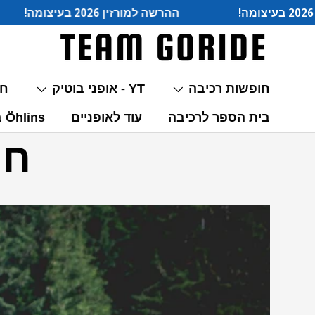
ומה!
ההרשה למורזין 2026 בעיצומה!
חופשות רכיבה
YT - אופני בוטיק
חל
בית הספר לרכיבה
עוד לאופניים
Öhlins בולמי פרימיום
חו